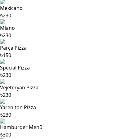
Mexicano
₺230
Miano
₺230
Parça Pizza
₺150
Special Pizza
₺230
Vejeteryan Pizza
₺230
Yareniton Pizza
₺230
Hamburger Menü
₺300