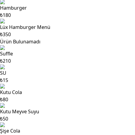
Hamburger
₺180
Lüx Hamburger Menü
₺350
Ürün Bulunamadı
Suffle
₺210
SU
₺15
Kutu Cola
₺80
Kutu Meyve Suyu
₺50
Şişe Cola